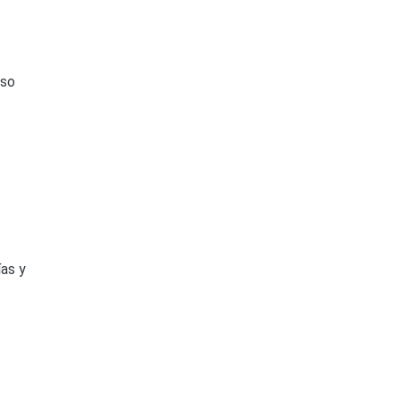
aso
ías y