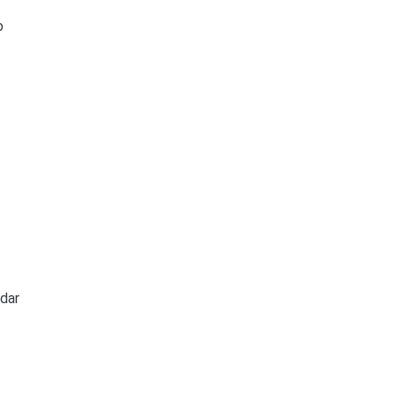
o
 dar