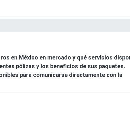
Skip
to
main
content
uros en México en mercado y qué servicios disp
entes pólizas y los beneficios de sus paquetes.
onibles para comunicarse directamente con la