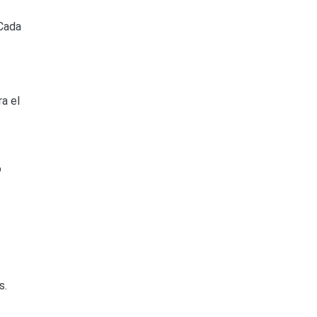
 Cada
ra el
o
s.